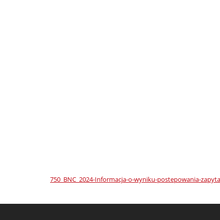
750_BNC_2024-Informacja-o-wyniku-postepowania-zapyta