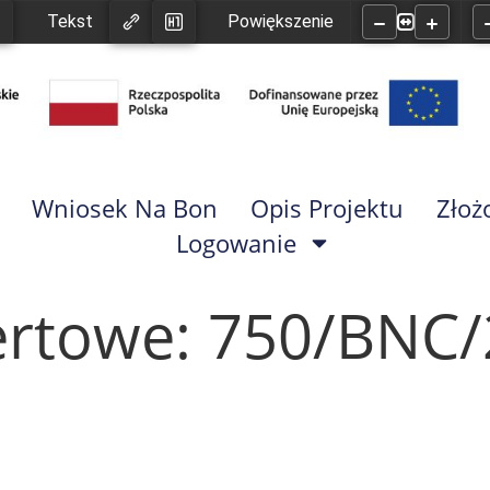
Tekst
Powiększenie
Wniosek Na Bon
Opis Projektu
Złoż
Logowanie
ertowe: 750/BNC