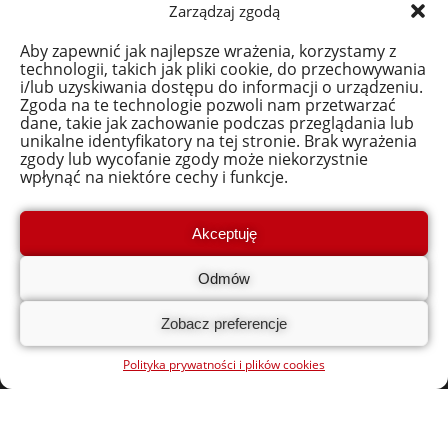
Zarządzaj zgodą
Przydatne linki:
Regulamin i Dokumenty
Aby zapewnić jak najlepsze wrażenia, korzystamy z
technologii, takich jak pliki cookie, do przechowywania
Polityka prywatności i plików cookies
i/lub uzyskiwania dostępu do informacji o urządzeniu.
Zgoda na te technologie pozwoli nam przetwarzać
Adres:
dane, takie jak zachowanie podczas przeglądania lub
Polskie Stowarzyszenie Doradcze i Konsultingowe
unikalne identyfikatory na tej stronie. Brak wyrażenia
zgody lub wycofanie zgody może niekorzystnie
ul. Pułkowa 11, 15-143 Białystok
wpłynąć na niektóre cechy i funkcje.
Biuro projektowe
ul. Pułkowa 11A, 15-143 Białystok
Akceptuję
Tel. (85) 652 61 07
Odmów
bon.na.cyfryzacje@polskiestowarzyszenie.pl
Dane rejestrowe:
Zobacz preferencje
NIP: 542-290-15-67
REGON: 052252089
Polityka prywatności i plików cookies
KRS
:
0000221615
SĄD REJONOWY W BIAŁYMSTOKU, XII WYDZIAŁ GOSPODARCZY
KRAJOWEGO REJESTRU SĄDOWEGO