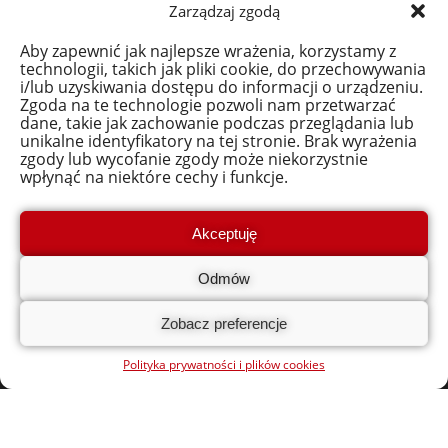
Zarządzaj zgodą
Przydatne linki:
Regulamin i Dokumenty
Aby zapewnić jak najlepsze wrażenia, korzystamy z
technologii, takich jak pliki cookie, do przechowywania
Polityka prywatności i plików cookies
i/lub uzyskiwania dostępu do informacji o urządzeniu.
Zgoda na te technologie pozwoli nam przetwarzać
Adres:
dane, takie jak zachowanie podczas przeglądania lub
Polskie Stowarzyszenie Doradcze i Konsultingowe
unikalne identyfikatory na tej stronie. Brak wyrażenia
zgody lub wycofanie zgody może niekorzystnie
ul. Pułkowa 11, 15-143 Białystok
wpłynąć na niektóre cechy i funkcje.
Biuro projektowe
ul. Pułkowa 11A, 15-143 Białystok
Akceptuję
Tel. (85) 652 61 07
Odmów
bon.na.cyfryzacje@polskiestowarzyszenie.pl
Dane rejestrowe:
Zobacz preferencje
NIP: 542-290-15-67
REGON: 052252089
Polityka prywatności i plików cookies
KRS
:
0000221615
SĄD REJONOWY W BIAŁYMSTOKU, XII WYDZIAŁ GOSPODARCZY
KRAJOWEGO REJESTRU SĄDOWEGO