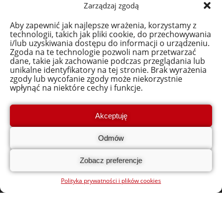
Zarządzaj zgodą
Przydatne linki:
Regulamin i Dokumenty
Aby zapewnić jak najlepsze wrażenia, korzystamy z
technologii, takich jak pliki cookie, do przechowywania
Polityka prywatności i plików cookies
i/lub uzyskiwania dostępu do informacji o urządzeniu.
Zgoda na te technologie pozwoli nam przetwarzać
Adres:
dane, takie jak zachowanie podczas przeglądania lub
Polskie Stowarzyszenie Doradcze i Konsultingowe
unikalne identyfikatory na tej stronie. Brak wyrażenia
zgody lub wycofanie zgody może niekorzystnie
ul. Pułkowa 11, 15-143 Białystok
wpłynąć na niektóre cechy i funkcje.
Biuro projektowe
ul. Pułkowa 11A, 15-143 Białystok
Akceptuję
Tel. (85) 652 61 07
Odmów
bon.na.cyfryzacje@polskiestowarzyszenie.pl
Dane rejestrowe:
Zobacz preferencje
NIP: 542-290-15-67
REGON: 052252089
Polityka prywatności i plików cookies
KRS
:
0000221615
SĄD REJONOWY W BIAŁYMSTOKU, XII WYDZIAŁ GOSPODARCZY
KRAJOWEGO REJESTRU SĄDOWEGO