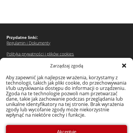
Przydatne linki:
Regulamin i Dokumenty
Polityka prywatności i plików cookies
Adres:
Zarządzaj zgodą
Polskie Stowarzyszenie Doradcze i Konsultingowe
Aby zapewnić jak najlepsze wrażenia, korzystamy z
ul. Pułkowa 11, 15-143 Białystok
technologii, takich jak pliki cookie, do przechowywania
i/lub uzyskiwania dostępu do informacji o urządzeniu.
Biuro projektowe
Zgoda na te technologie pozwoli nam przetwarzać
dane, takie jak zachowanie podczas przeglądania lub
ul. Pułkowa 11A, 15-143 Białystok
unikalne identyfikatory na tej stronie. Brak wyrażenia
zgody lub wycofanie zgody może niekorzystnie
Tel. (85) 652 61 07
wpłynąć na niektóre cechy i funkcje.
bon.na.cyfryzacje@polskiestowarzyszenie.pl
Dane rejestrowe:
Akceptuję
NIP: 542-290-15-67